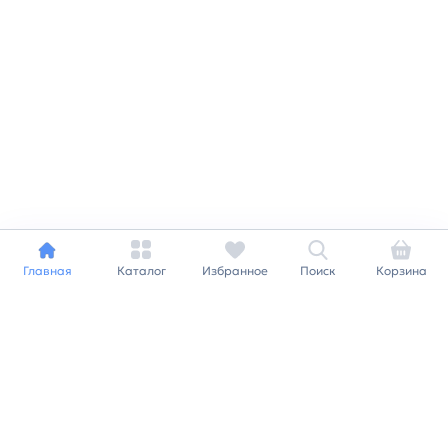
Главная
Каталог
Избранное
Поиск
Корзина
Индивидуальный подход к
каждому клиенту
Станьте нашим клиентом и
получайте все выгоды