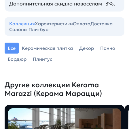
Дополнительная скидка новоселам -3%.
Коллекция
Характеристики
Оплата
Доставка
Салоны Плитбург
Все
Керамическая плитка
Декор
Панно
Бордюр
Плинтус
Другие коллекции Kerama
Marazzi (Керама Марацци)