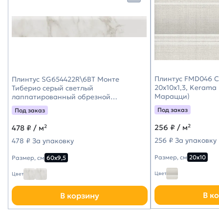
Плинтус FMD046 
Плинтус SG654422R\6BT Монте
20x10x1,3, Kerama
Тиберио серый светлый
Марацци)
лаппатированный обрезной
60x9,5x0,9, Kerama Marazzi (Керама
Под заказ
Под заказ
Марацци)
256
₽ / м²
478
₽ / м²
256 ₽ За упаковку
478 ₽ За упаковку
Размер, см
20х10
Размер, см
60х9,5
Цвет
Цвет
В к
В корзину