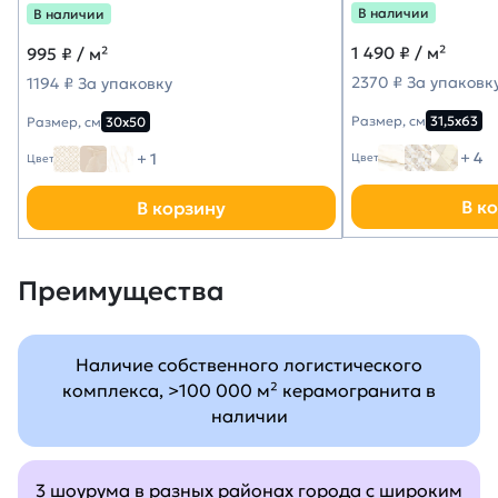
В наличии
В наличии
1 490
₽ / м²
995
₽ / м²
2370 ₽ За упаковк
1194 ₽ За упаковку
Размер, см
31,5х63
Размер, см
30х50
+ 4
+ 1
Цвет
Цвет
В к
В корзину
Преимущества
Наличие собственного логистического
комплекса, >100 000 м² керамогранита в
наличии
3 шоурума в разных районах города с широким