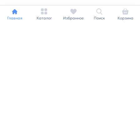
Главная
Каталог
Избранное
Поиск
Корзина
Индивидуальный подход к
каждому клиенту
Станьте нашим клиентом и
получайте все выгоды
нашей партнерской
программы
Заказать звонок
Ранее вы смотрели