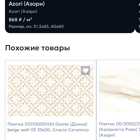
Azori (Азори)
Azori (Азори)
868 ₽ / м²
Размер, см: 31,5х63, 60х60
Похожие товары
Плитка 00-0000229
Плитка 010100001410 Donna (Донна)
(Калакатта Роял) 3
beige wall 03 30х50, Gracia Ceramica
(Азори)