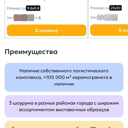
Размер, см
23х30
Размер, см
9,8х9,8
+ 6
Цвет
Цвет
В к
В корзину
Преимущества
Наличие собственного логистического
комплекса, >100 000 м² керамогранита в
наличии
3 шоурума в разных районах города с широким
ассортиментом выставочных образцов