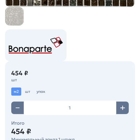
454 ₽
шт
м2
шт
упак
Итого
454 ₽
Минимальный заказ 1 штука