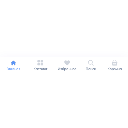
Главная
Каталог
Избранное
Поиск
Корзина
Индивидуальный подход к
каждому клиенту
Станьте нашим клиентом и
получайте все выгоды
нашей партнерской