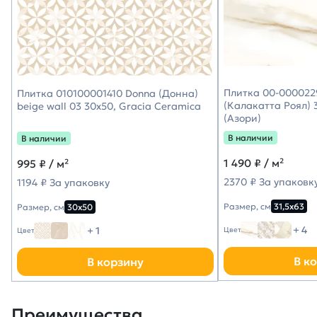
Плитка 00-0000229
Плитка 010100001410 Donna (Донна)
(Калакатта Роял) 3
beige wall 03 30х50, Gracia Ceramica
(Азори)
В наличии
В наличии
1 490
₽ / м²
995
₽ / м²
2370 ₽ За упаковк
1194 ₽ За упаковку
Размер, см
31,5х63
Размер, см
30х50
+ 4
+ 1
Цвет
Цвет
В к
В корзину
Преимущества