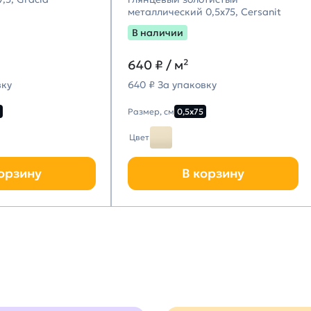
металлический 0,5х75, Cersanit
В наличии
640
₽ / м²
вку
640 ₽ За упаковку
Размер, см
0,5х75
Цвет
орзину
В корзину