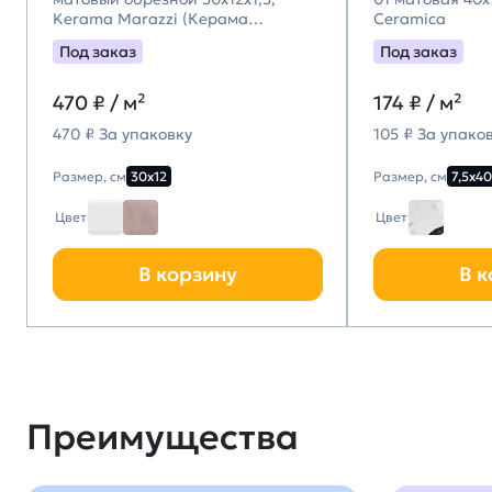
Kerama Marazzi (Керама
Ceramica
Марацци)
Под заказ
Под заказ
470
₽ / м²
174
₽ / м²
470 ₽ За упаковку
105 ₽ За упако
Размер, см
30х12
Размер, см
7,5х40
Цвет
Цвет
В корзину
В к
Преимущества