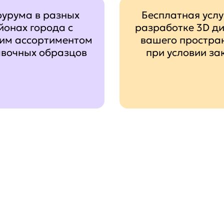
оурума в разных
Бесплатная услу
йонах города с
разработке 3D д
им ассортиментом
вашего простра
авочных образцов
при условии за