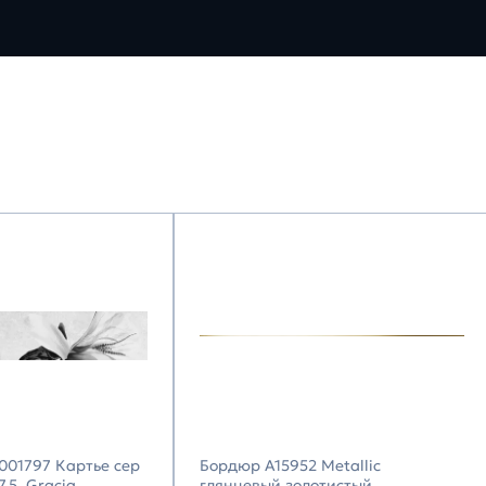
001797 Картье сер
Бордюр A15952 Metallic
,5, Gracia
глянцевый золотистый