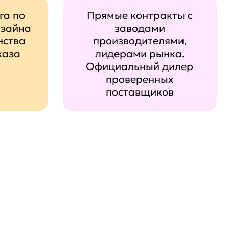
га по
Прямые контракты с
изайна
заводами
нства
производителями,
каза
лидерами рынка.
Официальный дилер
проверенных
поставщиков