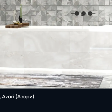
 Azori (Азори)