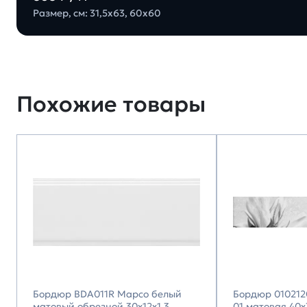
Размер, см: 31,5х63, 60х60
Похожие товары
Бордюр BDA011R Марсо белый
Бордюр 010212
матовый обрезной 30x12x1,3,
01 матовая 40х7