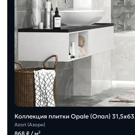
Коллекция плитки Opale (Опал) 31,5х63,
Azori (Азори)
868 ₽ / м²