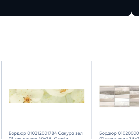
Бордюр 010212001784 Сакура зел
Бордюр 01020000
01 глянцевая 40х7,5, Gracia
01 глянцевая 7,5х2