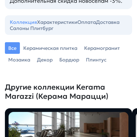
Дополнительная скидка новоселам -3%.
Коллекция
Характеристики
Оплата
Доставка
Салоны Плитбург
Все
Керамическая плитка
Керамогранит
Мозаика
Декор
Бордюр
Плинтус
Другие коллекции Kerama
Marazzi (Керама Марацци)