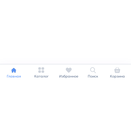
Главная
Каталог
Избранное
Поиск
Корзина
Индивидуальный подход к
каждому клиенту
Станьте нашим клиентом и
получайте все выгоды