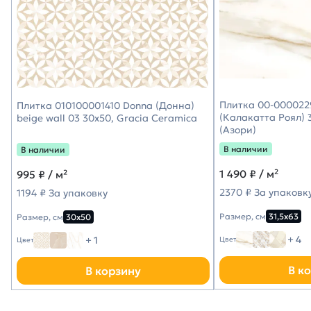
Плитка 00-0000229
Плитка 010100001410 Donna (Донна)
(Калакатта Роял) 3
beige wall 03 30х50, Gracia Ceramica
(Азори)
В наличии
В наличии
1 490
₽ / м²
995
₽ / м²
2370 ₽ За упаковк
1194 ₽ За упаковку
Размер, см
31,5х63
Размер, см
30х50
+ 4
+ 1
Цвет
Цвет
В к
В корзину