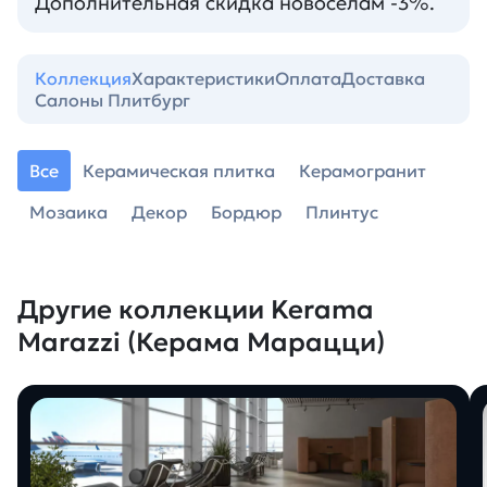
Дополнительная скидка новоселам -3%.
Коллекция
Характеристики
Оплата
Доставка
Салоны Плитбург
Все
Керамическая плитка
Керамогранит
Мозаика
Декор
Бордюр
Плинтус
Другие коллекции Kerama
Marazzi (Керама Марацци)