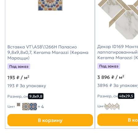
Декор ID169 Монт
Вставка VT\A58\1266H Паласио
лаппатированный 
9,8x9,8x0,7, Kerama Marazzi (Керама
Kerama Marazzi (
Марацци)
Под заказ
Под заказ
3 896
₽ / м²
193
₽ / м²
3896 ₽ За упаковк
193 ₽ За упаковку
Размер, см
48х29,5
Размер, см
9,8х9,8
+ 4
Цвет
Цвет
В к
В корзину