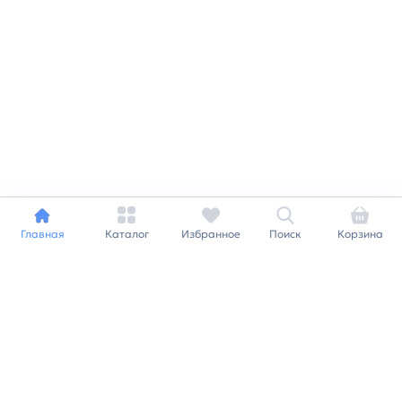
Главная
Каталог
Избранное
Поиск
Корзина
Индивидуальный подход к
каждому клиенту
Станьте нашим клиентом и
получайте все выгоды