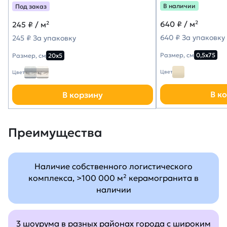
Марацци)
В наличии
Под заказ
640
₽ / м²
245
₽ / м²
640 ₽ За упаковку
245 ₽ За упаковку
Размер, см
0,5х75
Размер, см
20х5
Цвет
Цвет
В к
В корзину
Преимущества
Наличие собственного логистического
комплекса, >100 000 м² керамогранита в
наличии
3 шоурума в разных районах города с широким