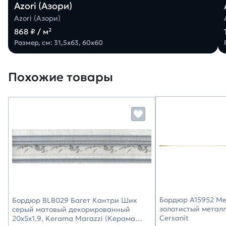
Azori (Азори)
Azori (Азори)
868 ₽ / м²
Размер, см: 31,5х63, 60х60
Похожие товары
Бордюр A15952 Met
Бордюр BLB029 Багет Кантри Шик
золотистый металл
серый матовый декорированный
Cersanit
20x5x1,9, Kerama Marazzi (Керама