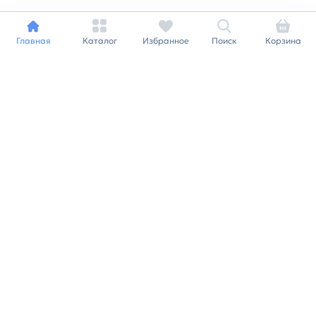
Главная
Каталог
Избранное
Поиск
Корзина
Индивидуальный подход к
каждому клиенту
Станьте нашим клиентом и
получайте все выгоды
нашей партнерской
программы
Заказать звонок
Ранее вы смотрели