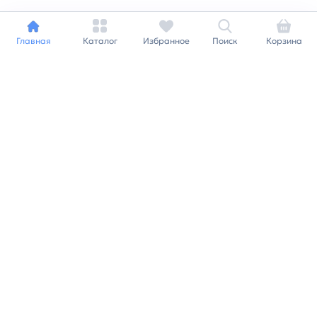
Главная
Каталог
Избранное
Поиск
Корзина
Индивидуальный подход к
каждому клиенту
Станьте нашим клиентом и
получайте все выгоды
нашей партнерской
программы
Заказать звонок
Ранее вы смотрели