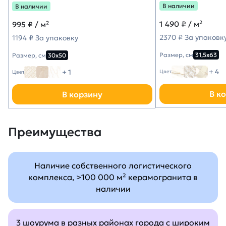
В наличии
В наличии
1 490
₽ / м²
995
₽ / м²
2370 ₽ За упаковк
1194 ₽ За упаковку
Размер, см
31,5х63
Размер, см
30х50
+ 4
+ 1
Цвет
Цвет
В к
В корзину
Преимущества
Наличие собственного логистического
комплекса, >100 000 м² керамогранита в
наличии
3 шоурума в разных районах города с широким