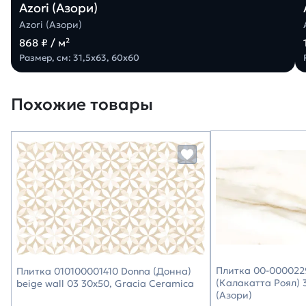
Azori (Азори)
Azori (Азори)
868 ₽ / м²
Размер, см: 31,5х63, 60х60
Похожие товары
Плитка 00-0000229
Плитка 010100001410 Donna (Донна)
(Калакатта Роял) 3
beige wall 03 30х50, Gracia Ceramica
(Азори)