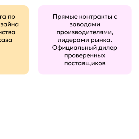
га по
Прямые контракты с
изайна
заводами
нства
производителями,
каза
лидерами рынка.
Официальный дилер
проверенных
поставщиков