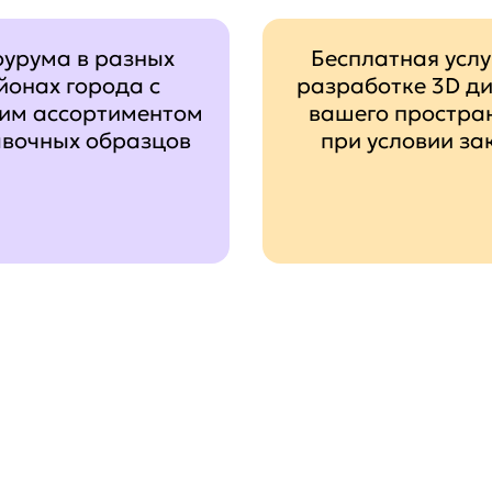
оурума в разных
Бесплатная услу
йонах города с
разработке 3D д
им ассортиментом
вашего простра
авочных образцов
при условии за