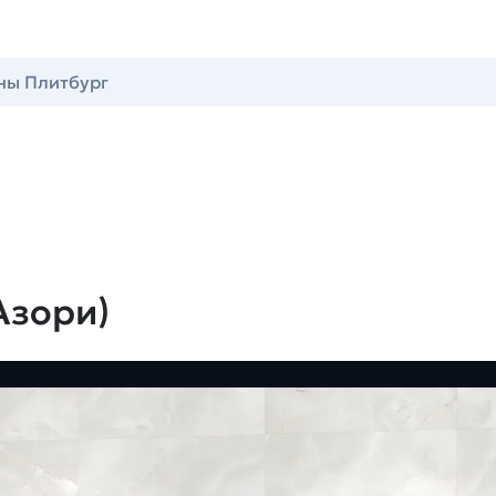
ны Плитбург
Азори)