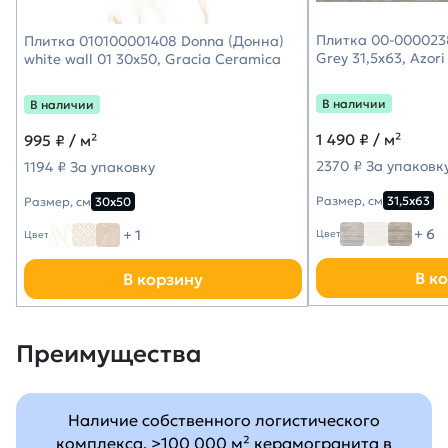
Плитка 00-000023
Плитка 010100001408 Donna (Донна)
Grey 31,5х63, Azori
white wall 01 30х50, Gracia Ceramica
В наличии
В наличии
1 490
₽ / м²
995
₽ / м²
2370 ₽ За упаковк
1194 ₽ За упаковку
Размер, см
31,5х63
Размер, см
30х50
+ 6
+ 1
Цвет
Цвет
В к
В корзину
Преимущества
Наличие собственного логистического
комплекса, >100 000 м² керамогранита в