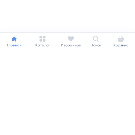
Главная
Каталог
Избранное
Поиск
Корзина
Индивидуальный подход к
каждому клиенту
Станьте нашим клиентом и
получайте все выгоды
нашей партнерской
программы
Заказать звонок