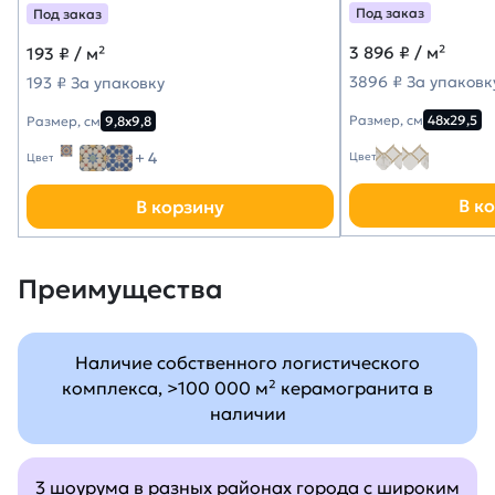
Под заказ
Под заказ
3 896
₽ / м²
193
₽ / м²
3896 ₽ За упаковк
193 ₽ За упаковку
Размер, см
48х29,5
Размер, см
9,8х9,8
+ 4
Цвет
Цвет
В к
В корзину
Преимущества
Наличие собственного логистического
комплекса, >100 000 м² керамогранита в
наличии
3 шоурума в разных районах города с широким