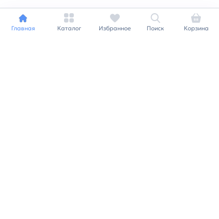
Главная
Каталог
Избранное
Поиск
Корзина
Индивидуальный подход к
каждому клиенту
Станьте нашим клиентом и
получайте все выгоды
нашей партнерской
программы
Заказать звонок
Ранее вы смотрели