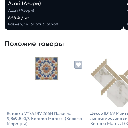
Azori (Азори)
Azori (Азори)
868 ₽ / м²
Размер, см: 31,5х63, 60х60
Похожие товары
Декор ID169 Монт
Вставка VT\A58\1266H Паласио
лаппатированный 
9,8x9,8x0,7, Kerama Marazzi (Керама
Kerama Marazzi (
Марацци)