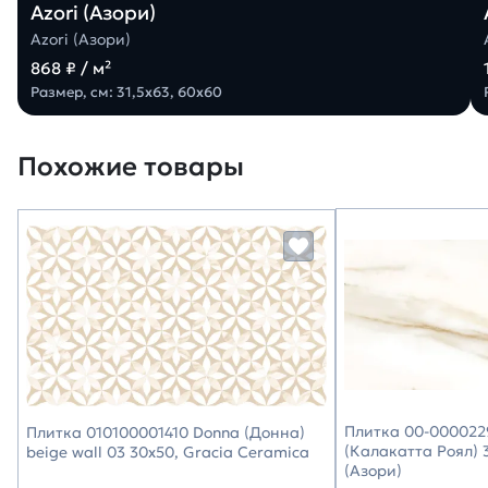
Azori (Азори)
Azori (Азори)
868 ₽ / м²
Размер, см: 31,5х63, 60х60
Похожие товары
Плитка 00-0000229
Плитка 010100001410 Donna (Донна)
(Калакатта Роял) 3
beige wall 03 30х50, Gracia Ceramica
(Азори)