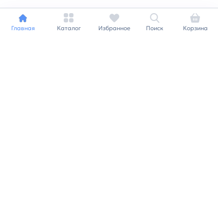
Главная
Каталог
Избранное
Поиск
Корзина
Индивидуальный подход к
каждому клиенту
Станьте нашим клиентом и
получайте все выгоды
нашей партнерской
программы
Заказать звонок
Ранее вы смотрели