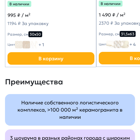
В наличии
В наличии
1 490
₽ / м²
995
₽ / м²
2370 ₽ За упаковк
1194 ₽ За упаковку
Размер, см
31,5х63
Размер, см
30х50
+ 4
+ 1
Цвет
Цвет
В к
В корзину
Преимущества
Наличие собственного логистического
комплекса, >100 000 м² керамогранита в
наличии
3 шоурума в разных районах города с широким