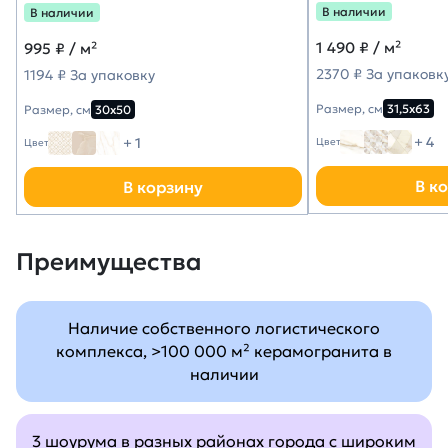
В наличии
В наличии
1 490
₽ / м²
995
₽ / м²
2370 ₽ За упаковк
1194 ₽ За упаковку
Размер, см
31,5х63
Размер, см
30х50
+ 4
+ 1
Цвет
Цвет
В к
В корзину
Преимущества
Наличие собственного логистического
комплекса, >100 000 м² керамогранита в
наличии
3 шоурума в разных районах города с широким