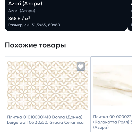
Azori (Азори)
Azori (Азори)
868 ₽ / м²
Размер, см: 31,5х63, 60х60
Похожие товары
Плитка 00-0000229
Плитка 010100001410 Donna (Донна)
(Калакатта Роял) 3
beige wall 03 30х50, Gracia Ceramica
(Азори)