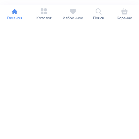
Главная
Каталог
Избранное
Поиск
Корзина
Индивидуальный подход к
каждому клиенту
Станьте нашим клиентом и
получайте все выгоды
нашей партнерской
программы
Заказать звонок
Ранее вы смотрели