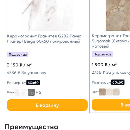
Керамогранит Гра
Керамогранит Гранитея G282 Payer
Sugomak (Сугомак
(Пайер) Beige 60х60 полированный
матовый
Под заказ
Под заказ
1 900
₽ / м²
3 150
₽ / м²
2736 ₽ За упаковк
4536 ₽ За упаковку
Размер, см
60х60
Размер, см
60х60
+ 5
Цвет
Цвет
В к
В корзину
Преимущества