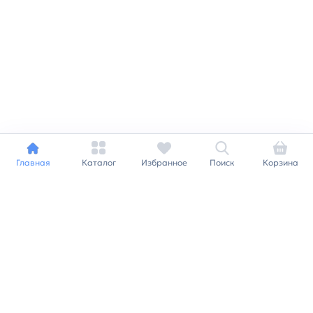
Главная
Каталог
Избранное
Поиск
Корзина
Индивидуальный подход к
каждому клиенту
Станьте нашим клиентом и
получайте все выгоды
нашей партнерской