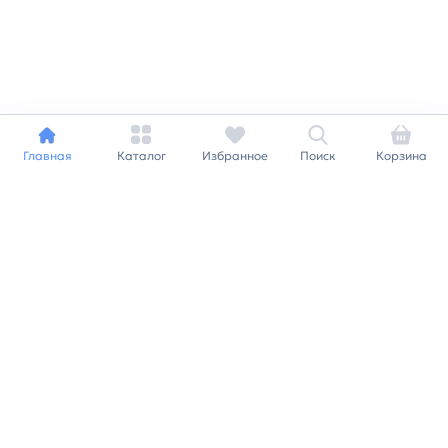
Главная
Каталог
Избранное
Поиск
Корзина
Индивидуальный подход к
каждому клиенту
Станьте нашим клиентом и
получайте все выгоды
нашей партнерской
программы
Заказать звонок