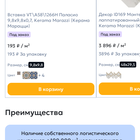
Декор ID169 Монт
Вставка VT\A58\1266H Паласио
лаппатированный 
9,8x9,8x0,7, Kerama Marazzi (Керама
Kerama Marazzi (
Марацци)
Под заказ
Под заказ
3 896
₽ / м²
193
₽ / м²
3896 ₽ За упаковк
193 ₽ За упаковку
Размер, см
48х29,5
Размер, см
9,8х9,8
+ 4
Цвет
Цвет
В к
В корзину
Преимущества
Наличие собственного логистического