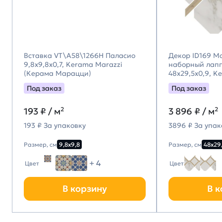
Вставка VT\A58\1266H Паласио
Декор ID169 М
9,8x9,8x0,7, Kerama Marazzi
наборный лап
(Керама Марацци)
48x29,5x0,9, K
(Керама Мара
Под заказ
Под заказ
193
₽ / м²
3 896
₽ / м²
193 ₽ За упаковку
3896 ₽ За упак
Размер, см
9,8х9,8
Размер, см
48х29
+ 4
Цвет
Цвет
В корзину
В к