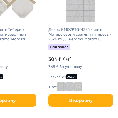
онте Тиберио
Декор KMD2PTG013BN чипсет
патированный
Мотиво серый светлый глянцевый
erama Marazzi
25x40x0,8, Kerama Marazzi
цци)
(Керама Марацци)
Под заказ
304
₽ / м²
овку
365 ₽ За упаковку
,5
Размер, см
25х40
Цвет
орзину
В корзину