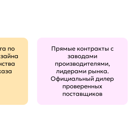
га по
Прямые контракты с
изайна
заводами
нства
производителями,
каза
лидерами рынка.
Официальный дилер
проверенных
поставщиков