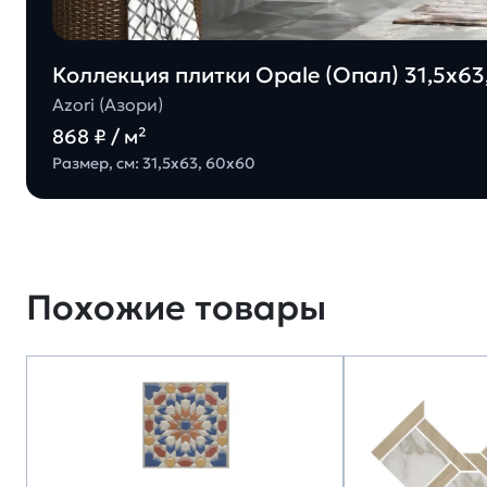
Коллекция плитки Opale (Опал) 31,5х63,
Azori (Азори)
868 ₽ / м²
Размер, см: 31,5х63, 60х60
Похожие товары