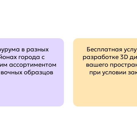
оурума в разных
Бесплатная услу
йонах города с
разработке 3D д
им ассортиментом
вашего простра
авочных образцов
при условии за