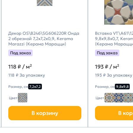
Декор OS\B246\SG606220R Онда
Вставка VT\A61\1
2 обрезной 7,2x7,2x0,9, Kerama
9,8x9,8x0,7, Kera
Marazzi (Керама Марацци)
(Керама Марацци
Под заказ
Под заказ
118
₽ / м²
193
₽ / м²
118 ₽ За упаковку
193 ₽ За упаковку
Размер, см
7,2х7,2
Размер, см
9,8х9,8
Цвет
Цвет
В корзину
В кор