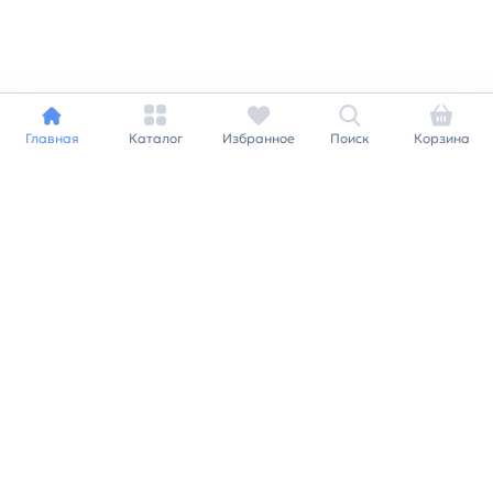
Главная
Каталог
Избранное
Поиск
Корзина
Индивидуальный подход к
каждому клиенту
Станьте нашим клиентом и
получайте все выгоды
нашей партнерской
программы
Заказать звонок