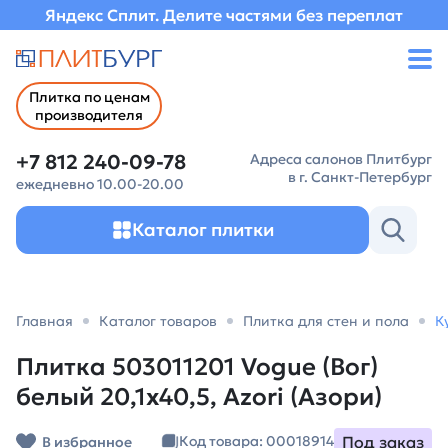
Яндекс Сплит. Делите частями без переплат
Плитка по ценам
производителя
+7 812 240-09-78
Адреса салонов Плитбург
в г. Санкт-Петербург
ежедневно 10.00-20.00
Каталог плитки
Главная
Каталог товаров
Плитка для стен и пола
К
Плитка 503011201 Vogue (Вог)
белый 20,1х40,5, Azori (Азори)
Под заказ
Код товара: 00018914
В избранное