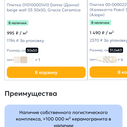
Плитка 00-0000229
Плитка 010100001410 Donna (Донна)
(Калакатта Роял) 3
beige wall 03 30х50, Gracia Ceramica
(Азори)
В наличии
В наличии
1 490
₽ / м²
995
₽ / м²
2370 ₽ За упаковк
1194 ₽ За упаковку
Размер, см
31,5х63
Размер, см
30х50
+ 4
+ 1
Цвет
Цвет
В к
В корзину
Преимущества
Наличие собственного логистического
комплекса, >100 000 м² керамогранита в
наличии