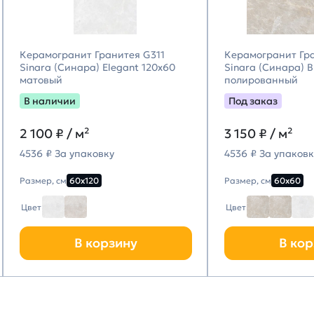
Керамогранит Гранитея G311
Керамогранит Гр
Sinara (Синара) Elegant 120х60
Sinara (Синара) 
матовый
полированный
В наличии
Под заказ
2 100
₽ / м²
3 150
₽ / м²
4536 ₽ За упаковку
4536 ₽ За упаковк
Размер, см
60х120
Размер, см
60х60
Цвет
Цвет
В корзину
В кор