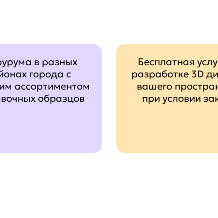
оурума в разных
Бесплатная услу
йонах города с
разработке 3D д
им ассортиментом
вашего простра
авочных образцов
при условии за