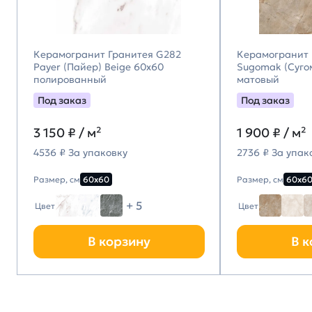
Керамогранит Гранитея G282
Керамогранит 
Payer (Пайер) Beige 60х60
Sugomak (Суго
полированный
матовый
Под заказ
Под заказ
3 150
₽ / м²
1 900
₽ / м²
4536 ₽ За упаковку
2736 ₽ За упак
Размер, см
60х60
Размер, см
60х6
+ 5
Цвет
Цвет
В корзину
В к