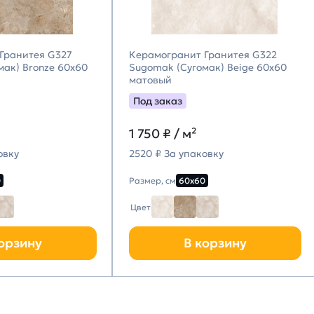
Гранитея G327
Керамогранит Гранитея G322
мак) Bronze 60х60
Sugomak (Сугомак) Beige 60х60
матовый
Под заказ
1 750
₽ / м²
овку
2520 ₽ За упаковку
0
Размер, см
60х60
Цвет
орзину
В корзину