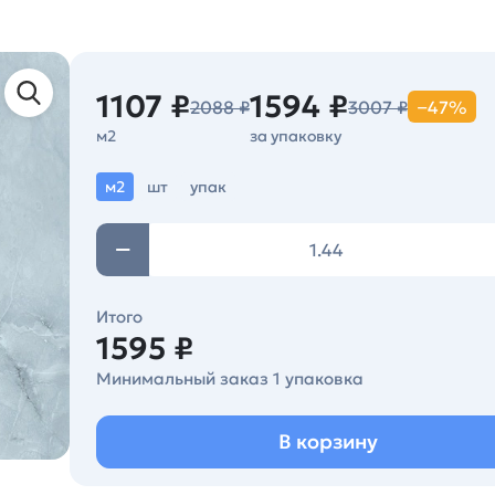
1107 ₽
1594 ₽
2088 ₽
3007 ₽
−47%
м2
за упаковку
м2
шт
упак
Итого
1595 ₽
Минимальный заказ 1 упаковка
В корзину