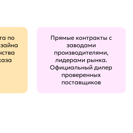
га по
Прямые контракты с
изайна
заводами
нства
производителями,
каза
лидерами рынка.
Официальный дилер
проверенных
поставщиков