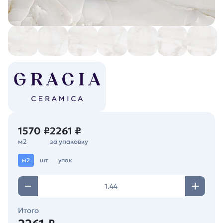
1570 ₽
2261 ₽
м2
за упаковку
м2
шт
упак
Итого