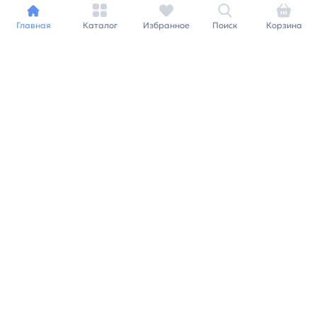
Главная
Каталог
Избранное
Поиск
Корзина
Индивидуальный подход к
каждому клиенту
Станьте нашим клиентом и
получайте все выгоды
нашей партнерской
программы
Заказать звонок
Ранее вы смотрели