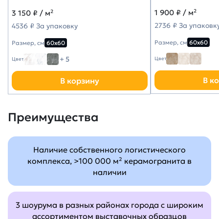
1 900
₽ / м²
3 150
₽ / м²
2736 ₽ За упаковк
4536 ₽ За упаковку
Размер, см
60х60
Размер, см
60х60
+ 5
Цвет
Цвет
В к
В корзину
Преимущества
Наличие собственного логистического
комплекса, >100 000 м² керамогранита в
наличии
3 шоурума в разных районах города с широким
ассортиментом выставочных образцов