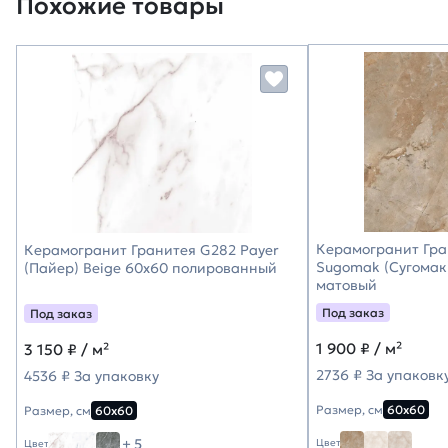
Похожие товары
Керамогранит Гра
Керамогранит Гранитея G282 Payer
Sugomak (Сугомак
(Пайер) Beige 60х60 полированный
матовый
Под заказ
Под заказ
1 900
₽ / м²
3 150
₽ / м²
2736 ₽ За упаковк
4536 ₽ За упаковку
Размер, см
60х60
Размер, см
60х60
+ 5
Цвет
Цвет