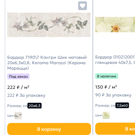
Бордюр 010212001
Бордюр 7190\7 Кантри Шик матовый
глянцевая 40х7,5,
20x6,3x0,8, Kerama Marazzi (Керама
Марацци)
В наличии
Под заказ
150
₽ / м²
222
₽ / м²
90 ₽ За упаковку
222 ₽ За упаковку
Размер, см
7,5х40
Размер, см
20х6,3
Цвет
Цвет
В к
В корзину