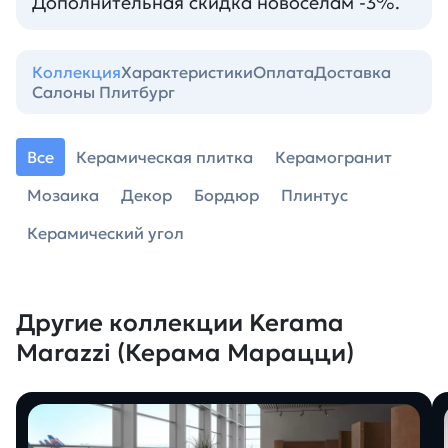
Дополнительная скидка новоселам -3%.
Коллекция
Характеристики
Оплата
Доставка
Салоны Плитбург
Все
Керамическая плитка
Керамогранит
Мозаика
Декор
Бордюр
Плинтус
Керамический угол
Другие коллекции Kerama
Marazzi (Керама Марацци)