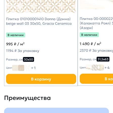
Плитка 00-0000229
Плитка 010100001410 Donna (Донна)
(Калакатта Роял) 3
beige wall 03 30х50, Gracia Ceramica
(Азори)
В наличии
В наличии
1 490
₽ / м²
995
₽ / м²
2370 ₽ За упаковк
1194 ₽ За упаковку
Размер, см
31,5х63
Размер, см
30х50
+ 4
+ 1
Цвет
Цвет
В к
В корзину
Преимущества