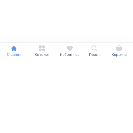
Главная
Каталог
Избранное
Поиск
Корзина
Индивидуальный подход к
каждому клиенту
Станьте нашим клиентом и
получайте все выгоды
нашей партнерской
программы