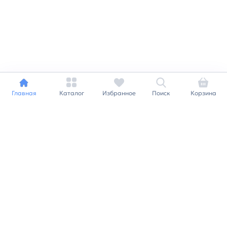
Главная
Каталог
Избранное
Поиск
Корзина
Индивидуальный подход к
каждому клиенту
Станьте нашим клиентом и
получайте все выгоды
нашей партнерской
программы