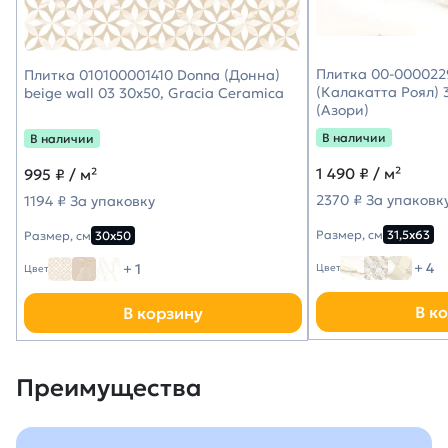
Плитка 00-0000229
Плитка 010100001410 Donna (Донна)
(Калакатта Роял) 3
beige wall 03 30х50, Gracia Ceramica
(Азори)
В наличии
В наличии
1 490
₽ / м²
995
₽ / м²
2370 ₽ За упаковк
1194 ₽ За упаковку
Размер, см
31,5х63
Размер, см
30х50
+ 4
+ 1
Цвет
Цвет
В к
В корзину
Преимущества