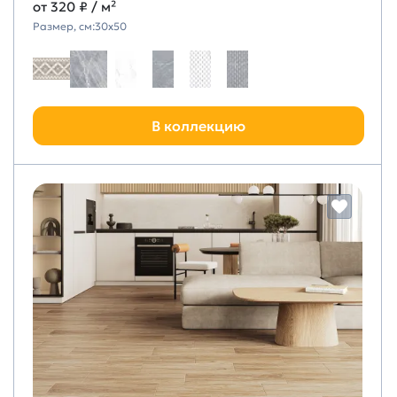
от
320 ₽
/ м²
Размер, см:
30х50
В коллекцию