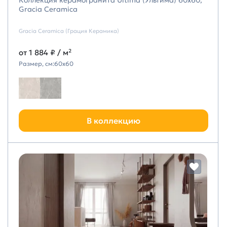
Коллекция керамогранита Ultima (Ультима) 60х60,
Gracia Ceramica
Gracia Ceramica (Грация Керамика)
от
1 884 ₽
/ м²
Размер, см:
60х60
В коллекцию