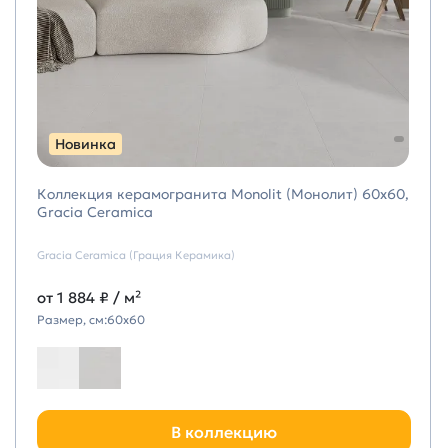
Новинка
Коллекция керамогранита Monolit (Монолит) 60х60,
Gracia Ceramica
Gracia Ceramica (Грация Керамика)
от
1 884 ₽
/ м²
Размер, см:
60х60
В коллекцию