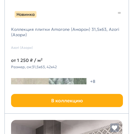
Новинка
Коллекция плитки Amarone (Амарон) 31,5х63, Azori
(Азори)
Azori (Азори)
от
1 250 ₽
/ м²
Размер, см:
31,5х63, 42х42
+8
В коллекцию