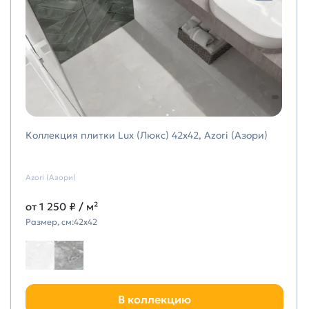
Коллекция плитки Lux (Люкс) 42х42, Azori (Азори)
Azori (Азори)
от
1 250 ₽
/ м²
Размер, см:
42х42
В коллекцию