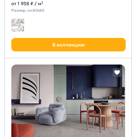
от
1 938 ₽
/ м²
Размер, см:
60х60
В коллекцию