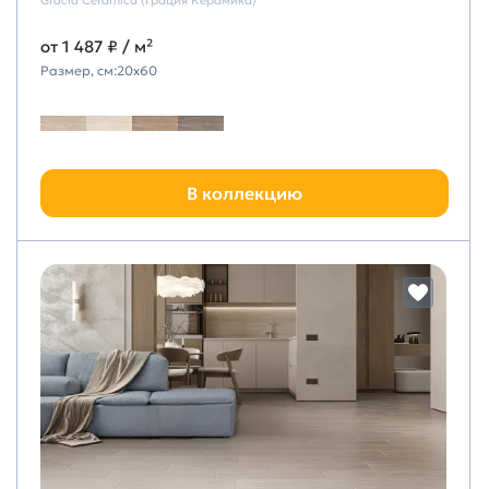
от
1 487 ₽
/ м²
Размер, см:
20х60
В коллекцию