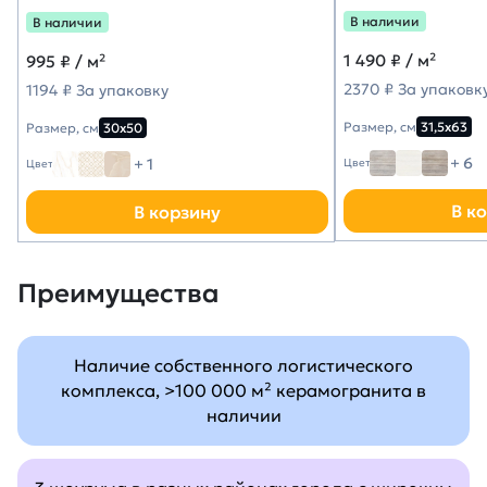
В наличии
В наличии
1 490
₽ / м²
995
₽ / м²
2370 ₽ За упаковк
1194 ₽ За упаковку
Размер, см
31,5х63
Размер, см
30х50
+ 6
+ 1
Цвет
Цвет
В к
В корзину
Преимущества
Наличие собственного логистического
комплекса, >100 000 м² керамогранита в
наличии