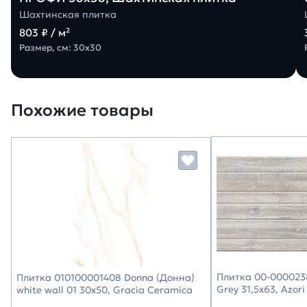
Шахтинская плитка
803 ₽ / м²
Размер, см: 30х30
Похожие товары
Плитка 00-000023
Плитка 010100001408 Donna (Донна)
Grey 31,5х63, Azori
white wall 01 30х50, Gracia Ceramica