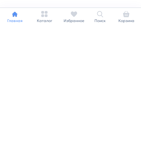
Главная
Каталог
Избранное
Поиск
Корзина
Индивидуальный подход к
каждому клиенту
Станьте нашим клиентом и
получайте все выгоды
нашей партнерской
программы
Заказать звонок