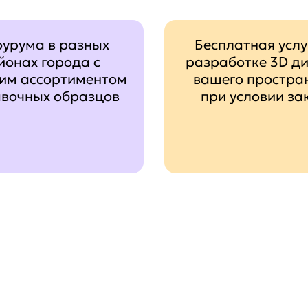
оурума в разных
Бесплатная услу
йонах города с
разработке 3D д
им ассортиментом
вашего простра
авочных образцов
при условии за