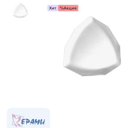
Хит
%Акция