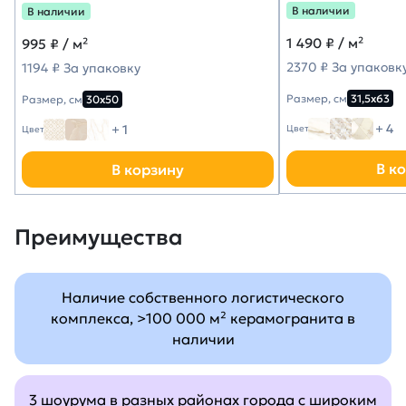
В наличии
В наличии
1 490
₽ / м²
995
₽ / м²
2370 ₽ За упаковк
1194 ₽ За упаковку
Размер, см
31,5х63
Размер, см
30х50
+ 4
+ 1
Цвет
Цвет
В к
В корзину
Преимущества
Наличие собственного логистического
комплекса, >100 000 м² керамогранита в
наличии
3 шоурума в разных районах города с широким