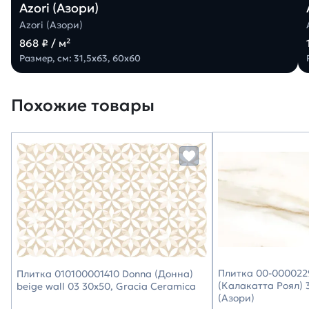
Azori (Азори)
Azori (Азори)
868 ₽ / м²
Размер, см: 31,5х63, 60х60
Похожие товары
Плитка 00-0000229
Плитка 010100001410 Donna (Донна)
(Калакатта Роял) 3
beige wall 03 30х50, Gracia Ceramica
(Азори)