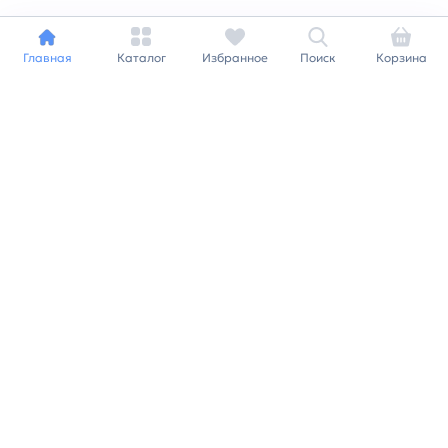
Главная
Каталог
Избранное
Поиск
Корзина
Индивидуальный подход к
каждому клиенту
Станьте нашим клиентом и
получайте все выгоды
нашей партнерской
программы
Заказать звонок
Ранее вы смотрели