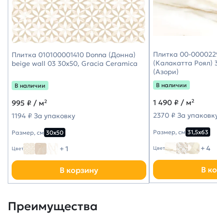
Плитка 00-0000229
Плитка 010100001410 Donna (Донна)
(Калакатта Роял) 3
beige wall 03 30х50, Gracia Ceramica
(Азори)
В наличии
В наличии
1 490
₽ / м²
995
₽ / м²
2370 ₽ За упаковк
1194 ₽ За упаковку
Размер, см
31,5х63
Размер, см
30х50
+ 4
+ 1
Цвет
Цвет
В к
В корзину
Преимущества