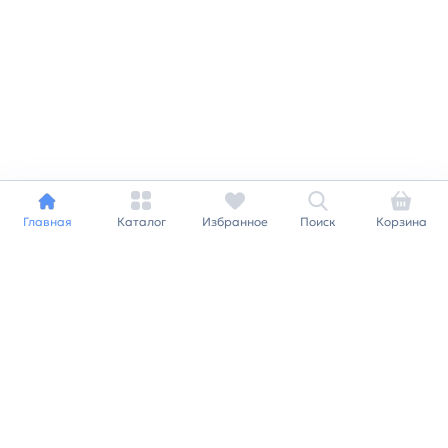
Главная
Каталог
Избранное
Поиск
Корзина
Индивидуальный подход к
каждому клиенту
Станьте нашим клиентом и
получайте все выгоды
нашей партнерской