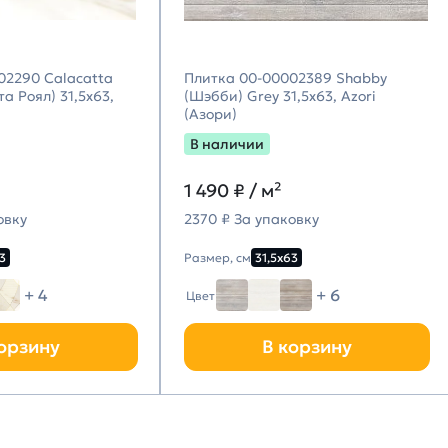
02290 Calacatta
Плитка 00-00002389 Shabby
а Роял) 31,5х63,
(Шэбби) Grey 31,5х63, Azori
(Азори)
В наличии
1 490
₽ / м²
овку
2370 ₽ За упаковку
3
Размер, см
31,5х63
+ 4
+ 6
Цвет
орзину
В корзину