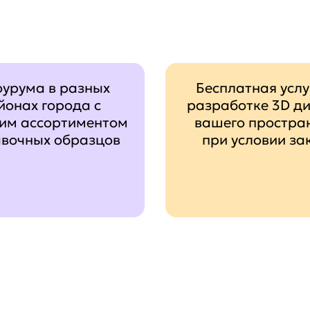
оурума в разных
Бесплатная услу
йонах города с
разработке 3D д
им ассортиментом
вашего простра
авочных образцов
при условии за