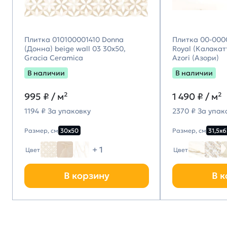
Плитка 010100001410 Donna
Плитка 00-000
(Донна) beige wall 03 30х50,
Royal (Калакатт
Gracia Ceramica
Azori (Азори)
В наличии
В наличии
995
₽ / м²
1 490
₽ / м²
1194 ₽ За упаковку
2370 ₽ За упак
Размер, см
30х50
Размер, см
31,5х6
+ 1
Цвет
Цвет
В корзину
В к