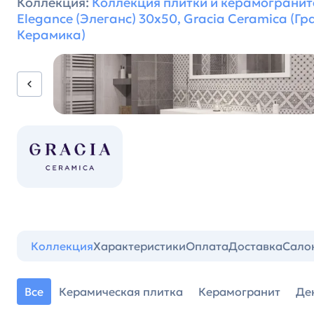
Коллекция:
Коллекция плитки и керамогранит
Elegance (Элеганс) 30х50, Gracia Ceramica (Гр
Керамика)
Коллекция
Характеристики
Оплата
Доставка
Сало
Все
Керамическая плитка
Керамогранит
Де