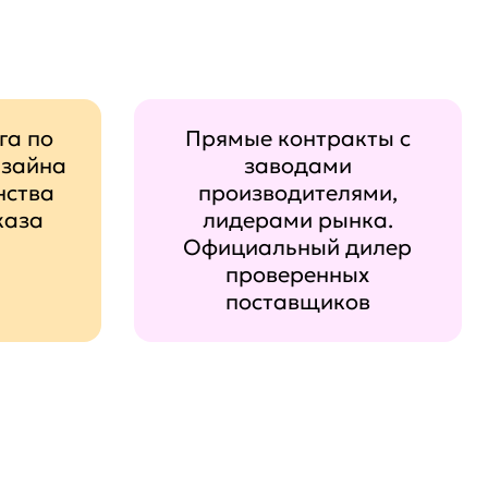
га по
Прямые контракты с
изайна
заводами
нства
производителями,
каза
лидерами рынка.
Официальный дилер
проверенных
поставщиков