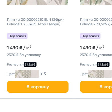
Плитка 00-00002210 Ebri (Эбри)
Плитка 00-000022
Foliage 1 31,5х63, Azori (Азори)
Foliage 2 31,5х63,
Под заказ
Под заказ
1 490
₽ / м²
1 490
₽ / м²
2370 ₽ За упаковку
2370 ₽ За упаковк
Размер, см
31,5х63
Размер, см
31,5х63
+ 3
Цвет
Цвет
В корзину
В кор