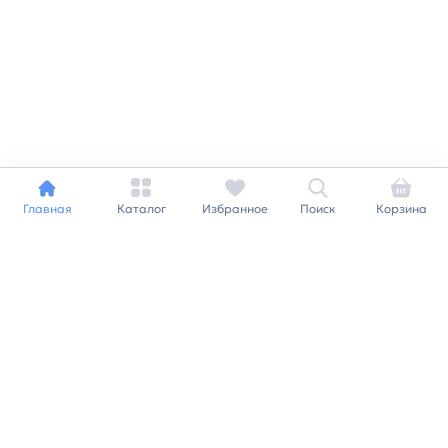
Главная
Каталог
Избранное
Поиск
Корзина
Индивидуальный подход к
каждому клиенту
Станьте нашим клиентом и
получайте все выгоды
нашей партнерской
программы