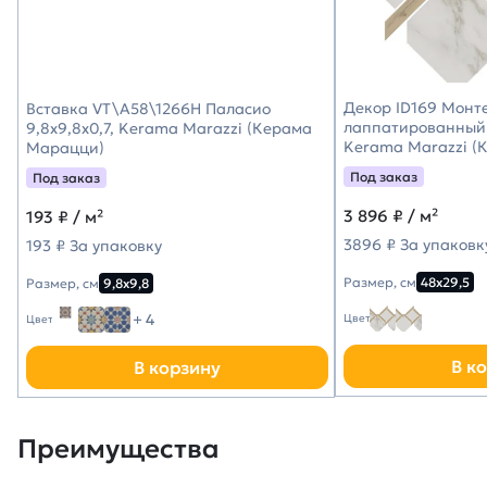
Декор ID169 Монт
Вставка VT\A58\1266H Паласио
лаппатированный 
9,8x9,8x0,7, Kerama Marazzi (Керама
Kerama Marazzi (
Марацци)
Под заказ
Под заказ
3 896
₽ / м²
193
₽ / м²
3896 ₽ За упаковк
193 ₽ За упаковку
Размер, см
48х29,5
Размер, см
9,8х9,8
+ 4
Цвет
Цвет
В к
В корзину
Преимущества