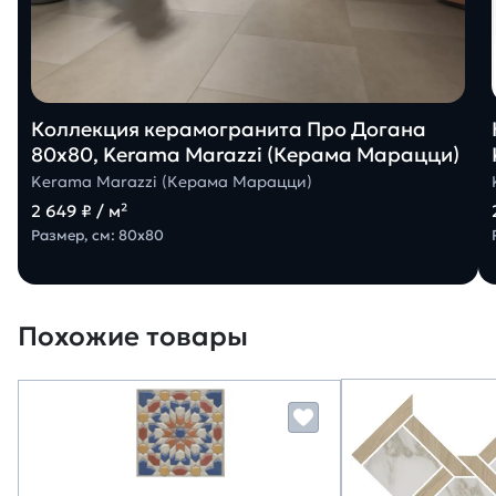
Коллекция керамогранита Про Догана
80х80, Kerama Marazzi (Керама Марацци)
Kerama Marazzi (Керама Марацци)
2 649 ₽ / м²
Размер, см: 80х80
Похожие товары