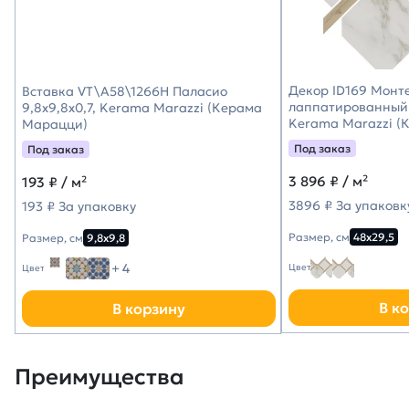
Декор ID169 Монт
Вставка VT\A58\1266H Паласио
лаппатированный 
9,8x9,8x0,7, Kerama Marazzi (Керама
Kerama Marazzi (
Марацци)
Под заказ
Под заказ
3 896
₽ / м²
193
₽ / м²
3896 ₽ За упаковк
193 ₽ За упаковку
Размер, см
48х29,5
Размер, см
9,8х9,8
+ 4
Цвет
Цвет
В к
В корзину
Преимущества