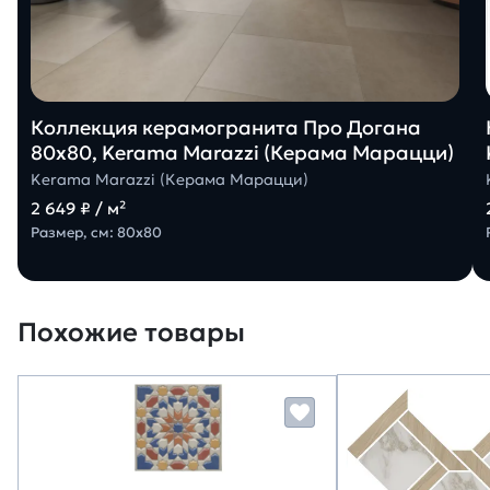
Коллекция керамогранита Про Догана
80х80, Kerama Marazzi (Керама Марацци)
Kerama Marazzi (Керама Марацци)
2 649 ₽ / м²
Размер, см: 80х80
Похожие товары