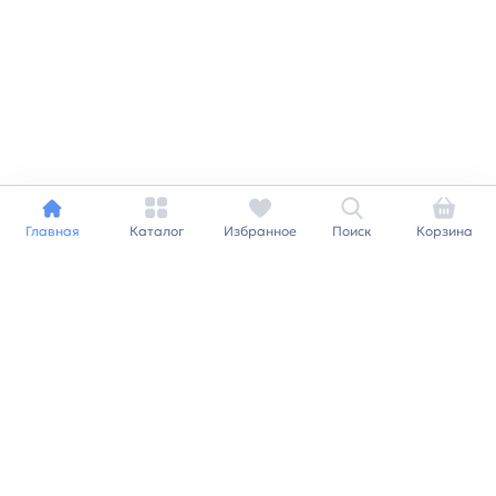
Главная
Каталог
Избранное
Поиск
Корзина
Индивидуальный подход к
каждому клиенту
Станьте нашим клиентом и
получайте все выгоды
нашей партнерской
программы