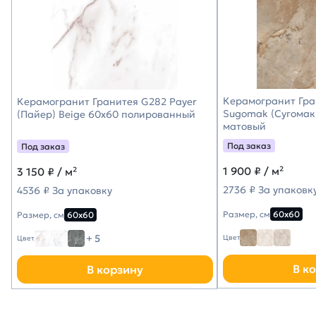
Керамогранит Гра
Керамогранит Гранитея G282 Payer
Sugomak (Сугомак
(Пайер) Beige 60х60 полированный
матовый
Под заказ
Под заказ
1 900
₽ / м²
3 150
₽ / м²
2736 ₽ За упаковк
4536 ₽ За упаковку
Размер, см
60х60
Размер, см
60х60
+ 5
Цвет
Цвет
В к
В корзину