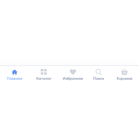
Главная
Каталог
Избранное
Поиск
Корзина
Индивидуальный подход к
каждому клиенту
Станьте нашим клиентом и
получайте все выгоды