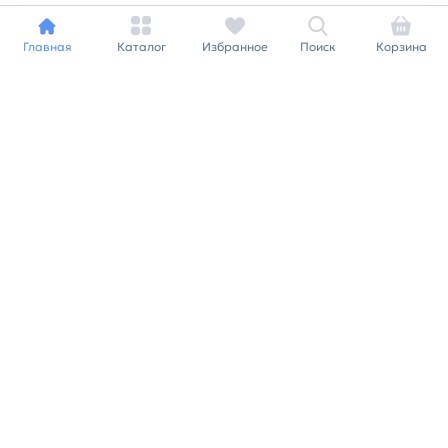
Главная
Каталог
Избранное
Поиск
Корзина
Индивидуальный подход к
каждому клиенту
Станьте нашим клиентом и
получайте все выгоды
нашей партнерской
программы
Заказать звонок
Ранее вы смотрели