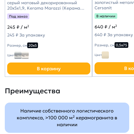
золотистый металл
серый матовый декорированный
Cersanit
20x5x1,9, Kerama Marazzi (Керама
Марацци)
В наличии
Под заказ
640
₽ / м²
245
₽ / м²
640 ₽ За упаковку
245 ₽ За упаковку
Размер, см
0,5х75
Размер, см
20х5
Цвет
Цвет
В к
В корзину
Преимущества
Наличие собственного логистического
комплекса, >100 000 м² керамогранита в
наличии