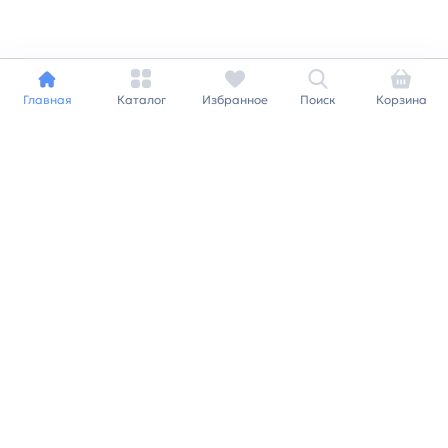
Главная
Каталог
Избранное
Поиск
Корзина
Индивидуальный подход к
каждому клиенту
Станьте нашим клиентом и
получайте все выгоды
нашей партнерской
программы
Заказать звонок