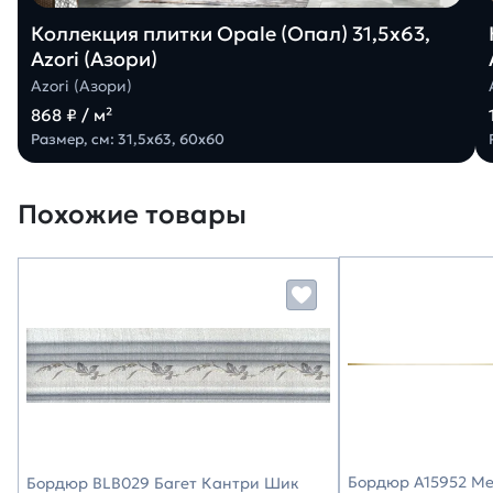
Коллекция плитки Opale (Опал) 31,5х63,
Azori (Азори)
Azori (Азори)
868 ₽ / м²
Размер, см: 31,5х63, 60х60
Похожие товары
Бордюр A15952 Met
Бордюр BLB029 Багет Кантри Шик