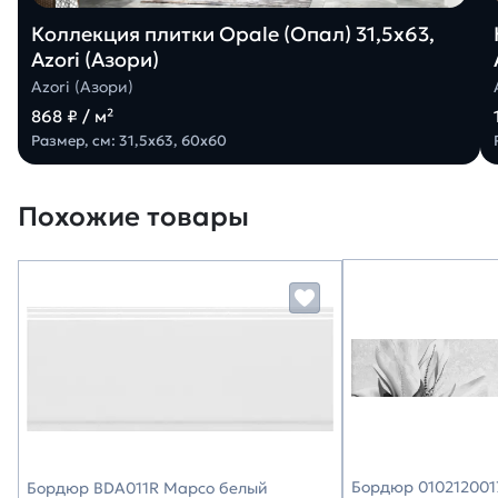
Коллекция плитки Opale (Опал) 31,5х63,
Azori (Азори)
Azori (Азори)
868 ₽ / м²
Размер, см: 31,5х63, 60х60
Похожие товары
Бордюр 0102120017
Бордюр BDA011R Марсо белый