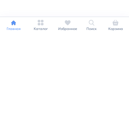
Главная
Каталог
Избранное
Поиск
Корзина
Индивидуальный подход к
каждому клиенту
Станьте нашим клиентом и
получайте все выгоды
нашей партнерской
программы
Заказать звонок