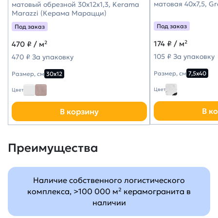
матовая 40х7,5, G
матовый обрезной 30x12x1,3, Kerama
Marazzi (Керама Марацци)
Под заказ
Под заказ
174
₽ / м²
470
₽ / м²
105 ₽ За упаковку
470 ₽ За упаковку
Размер, см
7,5х40
Размер, см
30х12
Цвет
Цвет
В к
В корзину
Преимущества
Наличие собственного логистического
комплекса, >100 000 м² керамогранита в
наличии