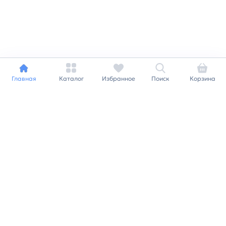
Главная
Каталог
Избранное
Поиск
Корзина
Индивидуальный подход к
каждому клиенту
Станьте нашим клиентом и
получайте все выгоды
нашей партнерской
программы
Заказать звонок