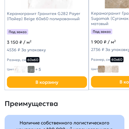
Керамогранит Гра
Керамогранит Гранитея G282 Payer
Sugomak (Сугомак
(Пайер) Beige 60х60 полированный
матовый
Под заказ
Под заказ
1 900
₽ / м²
3 150
₽ / м²
2736 ₽ За упаковк
4536 ₽ За упаковку
Размер, см
60х60
Размер, см
60х60
+ 5
Цвет
Цвет
В к
В корзину
Преимущества
Наличие собственного логистического