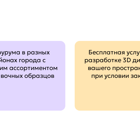
оурума в разных
Бесплатная услу
йонах города с
разработке 3D д
им ассортиментом
вашего простра
авочных образцов
при условии за