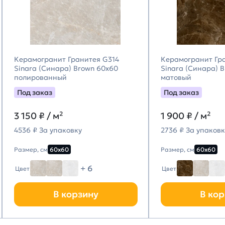
Керамогранит Гранитея G314
Керамогранит Гр
Sinara (Синара) Brown 60х60
Sinara (Синара) 
полированный
матовый
Под заказ
Под заказ
3 150
₽ / м²
1 900
₽ / м²
4536 ₽ За упаковку
2736 ₽ За упаковк
Размер, см
60х60
Размер, см
60х60
+ 6
Цвет
Цвет
В корзину
В кор