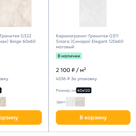
Гранитея G322
Керамогранит Гранитея G311
мак) Beige 60х60
Sinara (Синара) Elegant 120х60
матовый
В наличии
2 100
₽ / м²
овку
4536 ₽ За упаковку
0
Размер, см
60х120
Цвет
орзину
В корзину