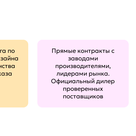
га по
Прямые контракты с
изайна
заводами
нства
производителями,
каза
лидерами рынка.
Официальный дилер
проверенных
поставщиков