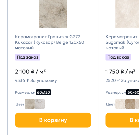
Керамогранит Гранитея G272
Керамогранит 
Kukazar (Куказар) Beige 120х60
Sugomak (Суго
матовый
матовый
Под заказ
Под заказ
2 100
₽ / м²
1 750
₽ / м²
4536 ₽ За упаковку
2520 ₽ За упак
Размер, см
60х120
Размер, см
60х6
Цвет
Цвет
В корзину
В к