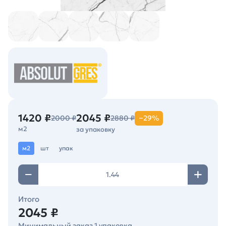
1420 ₽
2045 ₽
2000 ₽
2880 ₽
−29%
м2
за упаковку
м2
шт
упак
Итого
2045 ₽
Минимальный заказ 1 упаковка