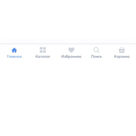
Главная
Каталог
Избранное
Поиск
Корзина
Индивидуальный подход к
каждому клиенту
Станьте нашим клиентом и
получайте все выгоды
нашей партнерской
программы