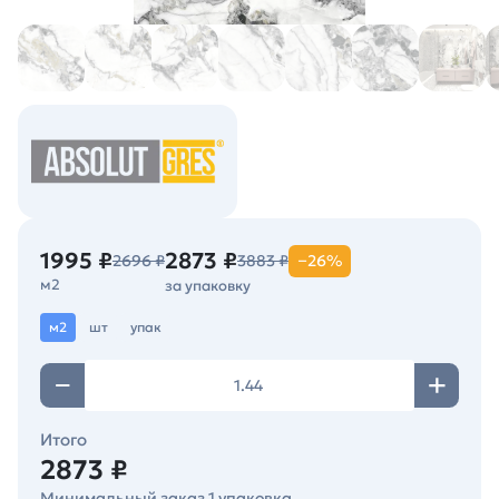
1995 ₽
2873 ₽
2696 ₽
3883 ₽
−26%
м2
за упаковку
м2
шт
упак
Итого
2873 ₽
Минимальный заказ 1 упаковка