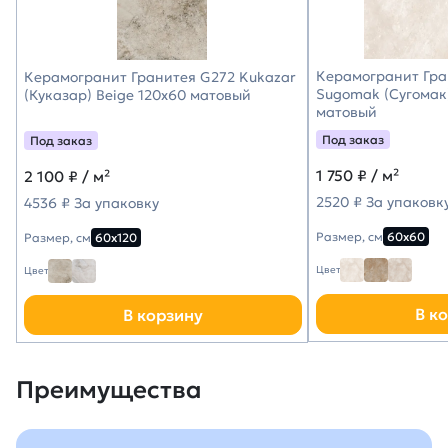
Керамогранит Гра
Керамогранит Гранитея G272 Kukazar
Sugomak (Сугомак)
(Куказар) Beige 120х60 матовый
матовый
Под заказ
Под заказ
1 750
₽ / м²
2 100
₽ / м²
2520 ₽ За упаковк
4536 ₽ За упаковку
Размер, см
60х60
Размер, см
60х120
Цвет
Цвет
В к
В корзину
Преимущества