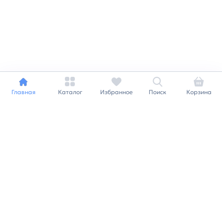
Главная
Каталог
Избранное
Поиск
Корзина
Индивидуальный подход к
каждому клиенту
Станьте нашим клиентом и
получайте все выгоды
нашей партнерской
программы