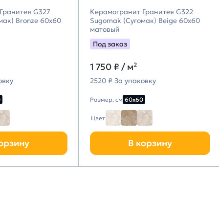
Гранитея G327
Керамогранит Гранитея G322
мак) Bronze 60х60
Sugomak (Сугомак) Beige 60х60
матовый
Под заказ
1 750
₽ / м²
овку
2520 ₽ За упаковку
0
Размер, см
60х60
Цвет
орзину
В корзину