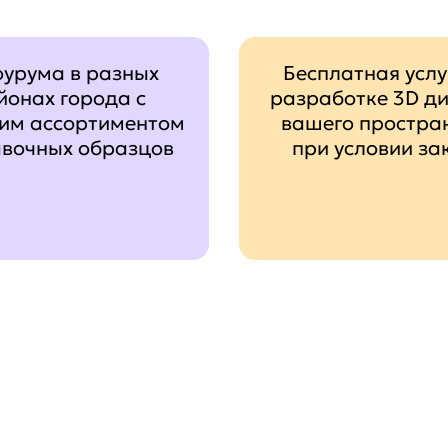
оурума в разных
Бесплатная услу
йонах города с
разработке 3D д
им ассортиментом
вашего простра
авочных образцов
при условии за