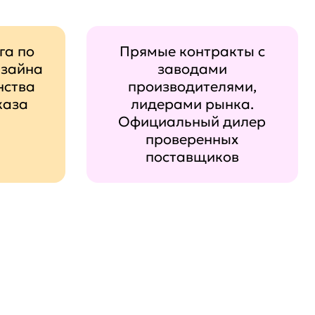
га по
Прямые контракты с
изайна
заводами
нства
производителями,
каза
лидерами рынка.
Официальный дилер
проверенных
поставщиков