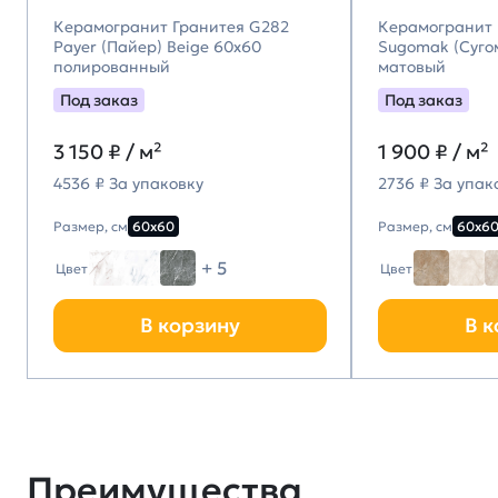
Керамогранит Гранитея G282
Керамогранит 
Payer (Пайер) Beige 60х60
Sugomak (Суго
полированный
матовый
Под заказ
Под заказ
3 150
₽ / м²
1 900
₽ / м²
4536 ₽ За упаковку
2736 ₽ За упак
Размер, см
60х60
Размер, см
60х6
+ 5
Цвет
Цвет
В корзину
В к
Преимущества