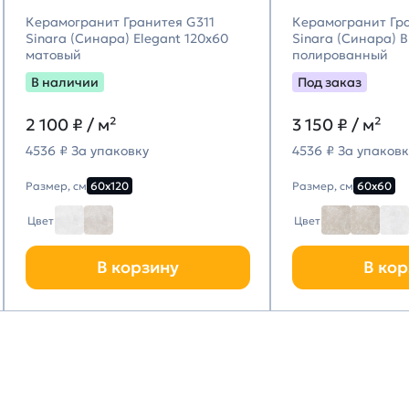
Керамогранит Гранитея G311
Керамогранит Гр
Sinara (Синара) Elegant 120х60
Sinara (Синара) 
матовый
полированный
В наличии
Под заказ
2 100
₽ / м²
3 150
₽ / м²
4536 ₽ За упаковку
4536 ₽ За упаковк
Размер, см
60х120
Размер, см
60х60
Цвет
Цвет
В корзину
В кор