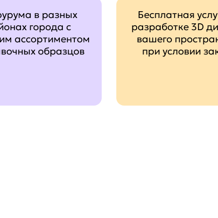
оурума в разных
Бесплатная услу
йонах города с
разработке 3D д
им ассортиментом
вашего простра
авочных образцов
при условии за