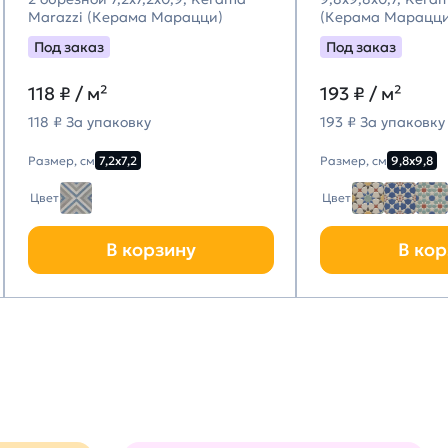
Marazzi (Керама Марацци)
(Керама Марацци
Под заказ
Под заказ
118
₽ / м²
193
₽ / м²
118 ₽ За упаковку
193 ₽ За упаковку
Размер, см
7,2х7,2
Размер, см
9,8х9,8
Цвет
Цвет
В корзину
В кор