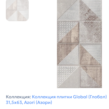
Коллекция:
Коллекция плитки Global (Глобал)
31,5х63, Azori (Азори)