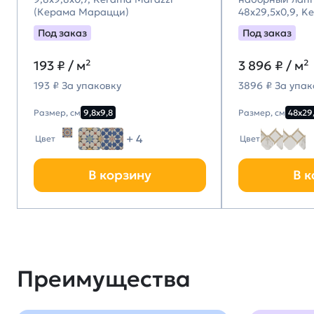
(Керама Марацци)
48x29,5x0,9, K
(Керама Мара
Под заказ
Под заказ
193
₽ / м²
3 896
₽ / м²
193 ₽ За упаковку
3896 ₽ За упак
Размер, см
9,8х9,8
Размер, см
48х29
+ 4
Цвет
Цвет
В корзину
В к
Преимущества