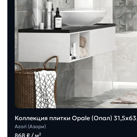
Коллекция плитки Opale (Опал) 31,5х63,
Azori (Азори)
868 ₽ / м²