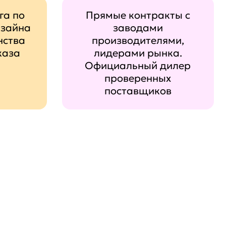
га по
Прямые контракты с
изайна
заводами
нства
производителями,
каза
лидерами рынка.
Официальный дилер
проверенных
поставщиков