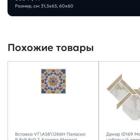
Размер, см: 31,5х63, 60х60
Похожие товары
Вставка VT\A58\1266H Паласио
Декор ID169 М
9,8x9,8x0,7, Kerama Marazzi
наборный лап