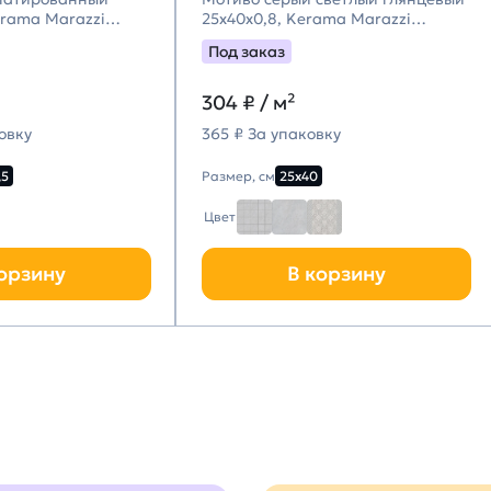
erama Marazzi
25x40x0,8, Kerama Marazzi
цци)
(Керама Марацци)
Под заказ
304
₽ / м²
овку
365 ₽ За упаковку
,5
Размер, см
25х40
Цвет
орзину
В корзину