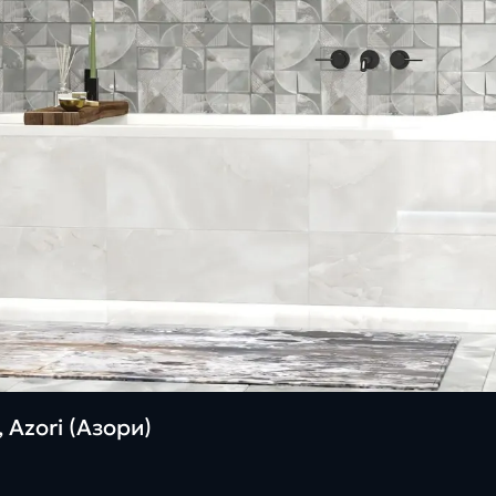
 Azori (Азори)