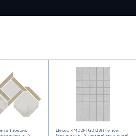
онте Тиберио
Декор KMD2PTG013BN чипсет
патированный
Мотиво серый светлый глянцевый