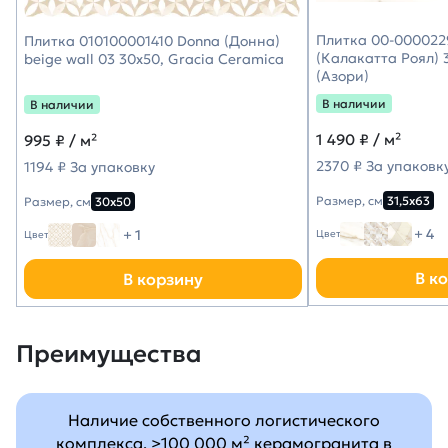
Плитка 00-0000229
Плитка 010100001410 Donna (Донна)
(Калакатта Роял) 3
beige wall 03 30х50, Gracia Ceramica
(Азори)
В наличии
В наличии
1 490
₽ / м²
995
₽ / м²
2370 ₽ За упаковк
1194 ₽ За упаковку
Размер, см
31,5х63
Размер, см
30х50
+ 4
+ 1
Цвет
Цвет
В к
В корзину
Преимущества
Наличие собственного логистического
комплекса, >100 000 м² керамогранита в