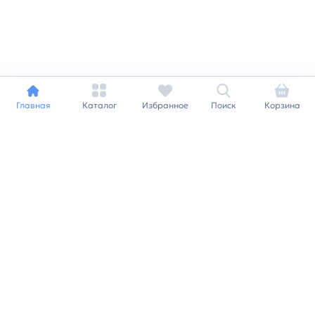
Главная
Каталог
Избранное
Поиск
Корзина
Индивидуальный подход к
каждому клиенту
Станьте нашим клиентом и
получайте все выгоды
нашей партнерской
программы
Заказать звонок