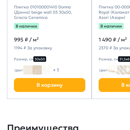
Плитка 010100001410 Donna
Плитка 00-000
(Донна) beige wall 03 30х50,
Royal (Калакатт
Gracia Ceramica
Azori (Азори)
В наличии
В наличии
995
₽ / м²
1 490
₽ / м²
1194 ₽ За упаковку
2370 ₽ За упак
Размер, см
30х50
Размер, см
31,5х6
+ 1
Цвет
Цвет
В корзину
В к
Преимущества