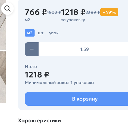
766 ₽
1218 ₽
1502 ₽
2389 ₽
−49%
м2
за упаковку
м2
шт
упак
Итого
1218 ₽
Минимальный заказ 1 упаковка
В корзину
Характеристики