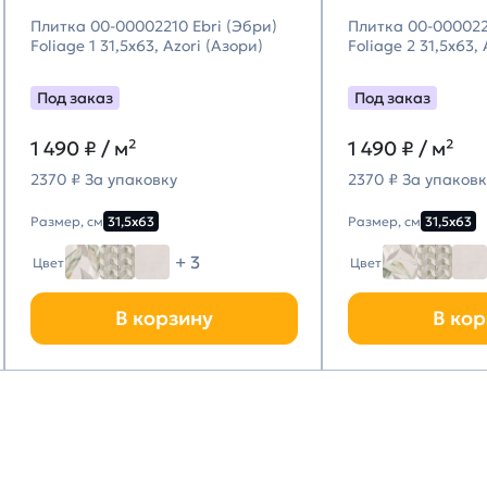
Плитка 00-00002210 Ebri (Эбри)
Плитка 00-000022
Foliage 1 31,5х63, Azori (Азори)
Foliage 2 31,5х63,
Под заказ
Под заказ
1 490
₽ / м²
1 490
₽ / м²
2370 ₽ За упаковку
2370 ₽ За упаковк
Размер, см
31,5х63
Размер, см
31,5х63
+ 3
Цвет
Цвет
В корзину
В кор