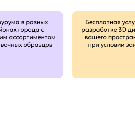
оурума в разных
Бесплатная услу
йонах города с
разработке 3D д
им ассортиментом
вашего простра
авочных образцов
при условии за