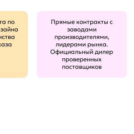
га по
Прямые контракты с
изайна
заводами
нства
производителями,
каза
лидерами рынка.
Официальный дилер
проверенных
поставщиков