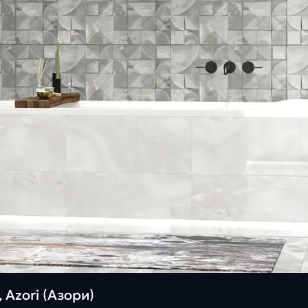
 Azori (Азори)