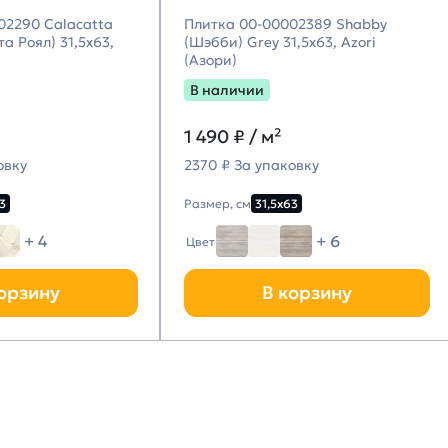
02290 Calacatta
Плитка 00-00002389 Shabby
а Роял) 31,5х63,
(Шэбби) Grey 31,5х63, Azori
(Азори)
В наличии
1 490
₽ / м²
овку
2370 ₽ За упаковку
3
Размер, см
31,5х63
+ 4
+ 6
Цвет
орзину
В корзину