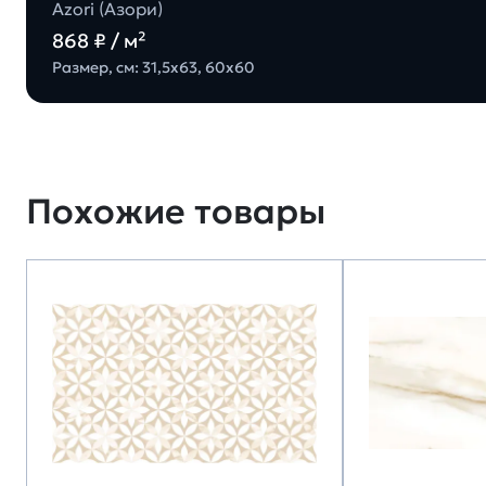
Azori (Азори)
868 ₽ / м²
Размер, см: 31,5х63, 60х60
Похожие товары