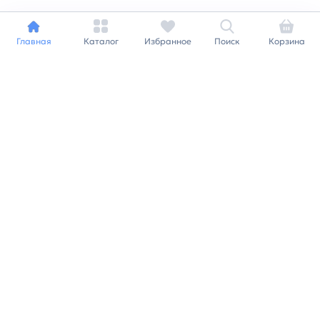
Главная
Каталог
Избранное
Поиск
Корзина
Индивидуальный подход к
каждому клиенту
Станьте нашим клиентом и
получайте все выгоды
нашей партнерской
программы
Заказать звонок
Ранее вы смотрели