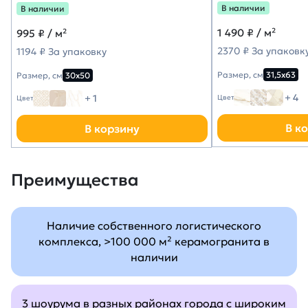
В наличии
В наличии
1 490
₽ / м²
995
₽ / м²
2370 ₽ За упаковк
1194 ₽ За упаковку
Размер, см
31,5х63
Размер, см
30х50
+ 4
+ 1
Цвет
Цвет
В к
В корзину
Преимущества
Наличие собственного логистического
комплекса, >100 000 м² керамогранита в
наличии
3 шоурума в разных районах города с широким