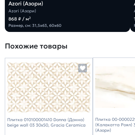
Azori (Азори)
Azori (Азори)
868 ₽ / м²
Размер, см: 31,5х63, 60х60
Похожие товары
Плитка 00-0000229
Плитка 010100001410 Donna (Донна)
(Калакатта Роял) 3
beige wall 03 30х50, Gracia Ceramica
(Азори)