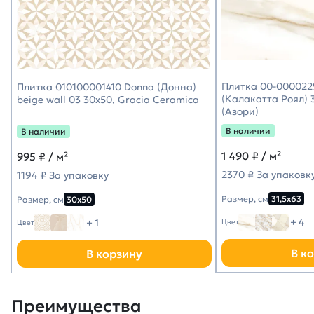
Плитка 00-0000229
Плитка 010100001410 Donna (Донна)
(Калакатта Роял) 3
beige wall 03 30х50, Gracia Ceramica
(Азори)
В наличии
В наличии
1 490
₽ / м²
995
₽ / м²
2370 ₽ За упаковк
1194 ₽ За упаковку
Размер, см
31,5х63
Размер, см
30х50
+ 4
+ 1
Цвет
Цвет
В к
В корзину
Преимущества