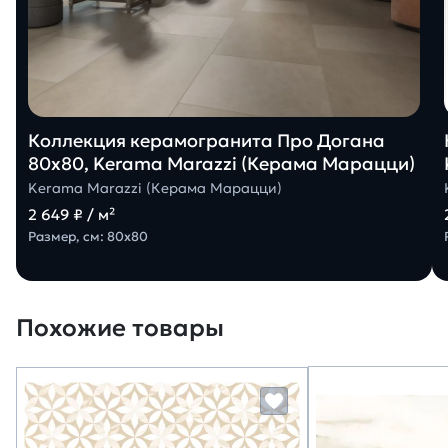
Коллекция керамогранита Про Догана
80х80, Kerama Marazzi (Керама Марацци)
Kerama Marazzi (Керама Марацци)
2 649 ₽ / м²
Размер, см: 80х80
Похожие товары