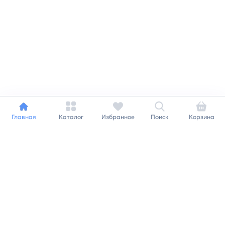
Главная
Каталог
Избранное
Поиск
Корзина
Индивидуальный подход к
каждому клиенту
Станьте нашим клиентом и
получайте все выгоды
нашей партнерской