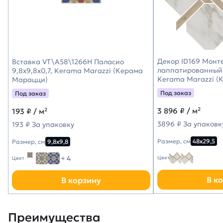
Декор ID169 Монт
Вставка VT\A58\1266H Паласио
лаппатированный 
9,8x9,8x0,7, Kerama Marazzi (Керама
Kerama Marazzi (
Марацци)
Под заказ
Под заказ
3 896
₽ / м²
193
₽ / м²
3896 ₽ За упаковк
193 ₽ За упаковку
Размер, см
48х29,5
Размер, см
9,8х9,8
+ 4
Цвет
Цвет
В к
В корзину
Преимущества