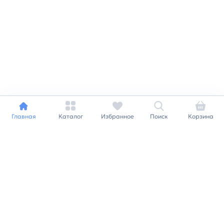
Главная
Каталог
Избранное
Поиск
Корзина
Индивидуальный подход к
каждому клиенту
Станьте нашим клиентом и
получайте все выгоды
нашей партнерской