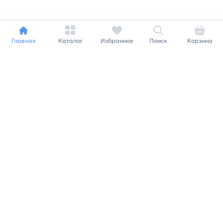
Главная
Каталог
Избранное
Поиск
Корзина
Индивидуальный подход к
каждому клиенту
Станьте нашим клиентом и
получайте все выгоды
нашей партнерской
программы
Заказать звонок