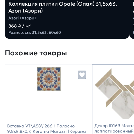
Коллекция плитки Opale (Опал) 31,5х63,
Azori (Азори)
Azori (Азори)
868 ₽ / м²
Размер, см: 31,5х63, 60х60
Похожие товары
Декор ID169 Монт
Вставка VT\A58\1266H Паласио
лаппатированный 
9,8x9,8x0,7, Kerama Marazzi (Керама