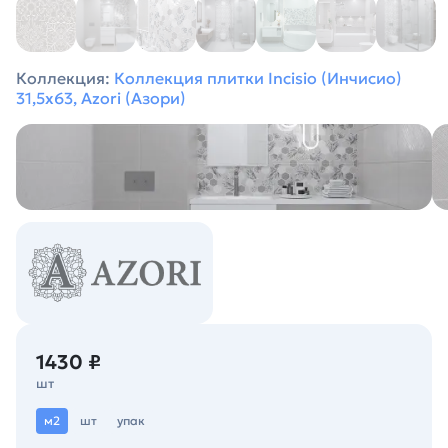
Коллекция:
Коллекция плитки Incisio (Инчисио)
31,5х63, Azori (Азори)
1430 ₽
шт
м2
шт
упак