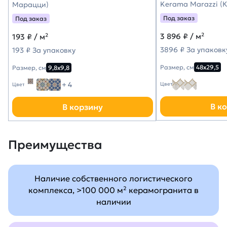
Kerama Marazzi (
Марацци)
Под заказ
Под заказ
3 896
₽ / м²
193
₽ / м²
3896 ₽ За упаковк
193 ₽ За упаковку
Размер, см
48х29,5
Размер, см
9,8х9,8
+ 4
Цвет
Цвет
В к
В корзину
Преимущества
Наличие собственного логистического
комплекса, >100 000 м² керамогранита в
наличии