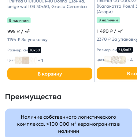
Плитка 00-0000229
Плитка 010100001410 Donna (Донна)
(Калакатта Роял) 3
beige wall 03 30х50, Gracia Ceramica
(Азори)
В наличии
В наличии
1 490
₽ / м²
995
₽ / м²
2370 ₽ За упаковк
1194 ₽ За упаковку
Размер, см
31,5х63
Размер, см
30х50
+ 4
+ 1
Цвет
Цвет
В к
В корзину
Преимущества
Наличие собственного логистического
комплекса, >100 000 м² керамогранита в
наличии