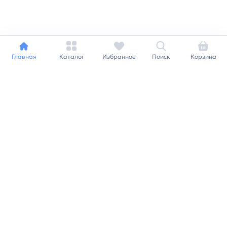
Главная
Каталог
Избранное
Поиск
Корзина
Индивидуальный подход к
каждому клиенту
Станьте нашим клиентом и
получайте все выгоды
нашей партнерской
программы
Заказать звонок