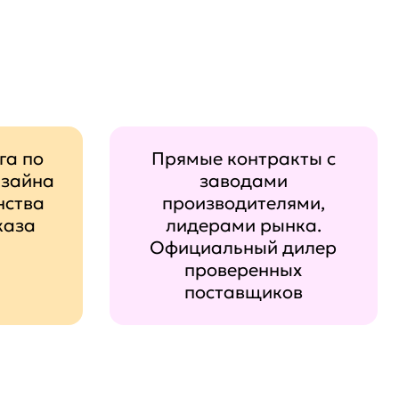
га по
Прямые контракты с
изайна
заводами
нства
производителями,
каза
лидерами рынка.
Официальный дилер
проверенных
поставщиков