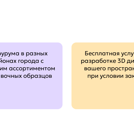
оурума в разных
Бесплатная услу
йонах города с
разработке 3D д
им ассортиментом
вашего простра
авочных образцов
при условии за